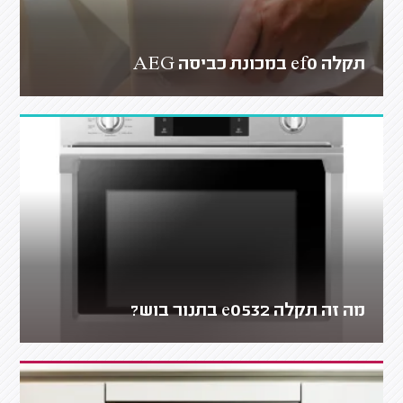
תקלה ef0 במכונת כביסה AEG
מה זה תקלה e0532 בתנור בוש?