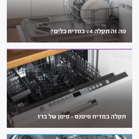
מה זה תקלה e4 במדיח כלים?
תקלה במדיח סימנס - סימן של ברז