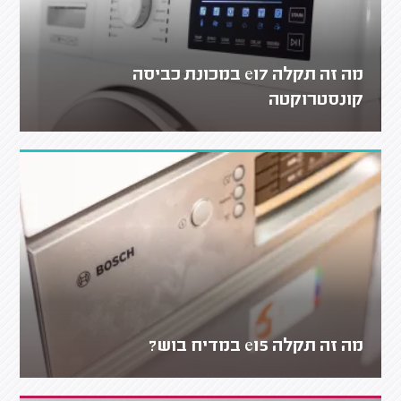
מה זה תקלה e17 במכונת כביסה
קונסטרוקטה
מה זה תקלה e15 במדיח בוש?