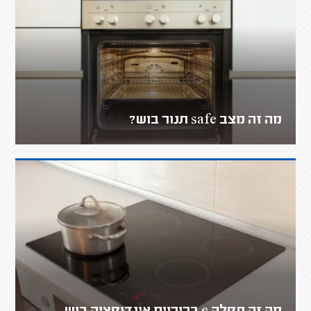
מה זה מצב safe תנור בוש?