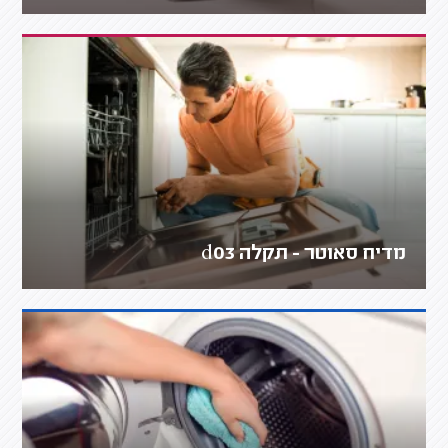
מדיח סאוטר - תקלה d03