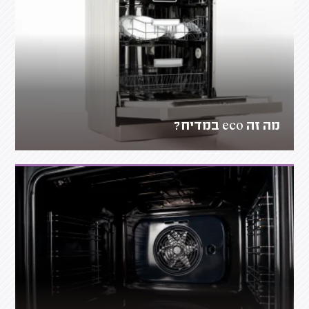
מה זה eco במדיח?