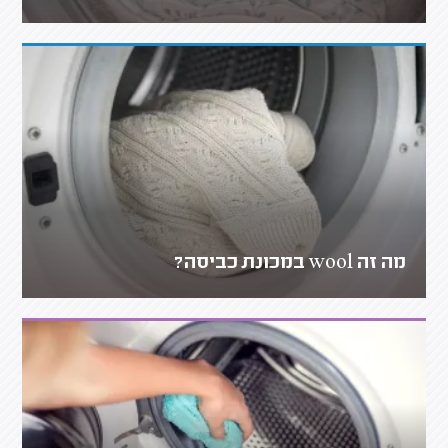
מה זה wool במכונת כביסה?