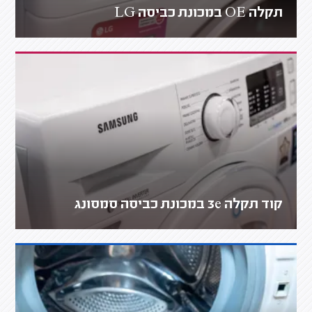
תקלה OE במכונת כביסה LG
קוד תקלה 3e במכונת כביסה סמסונג