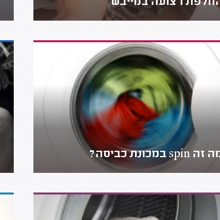
חלפת רצועה במייבש
זה spin במכונת כביסה?