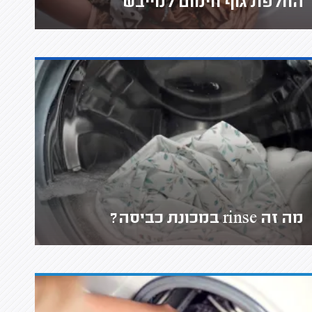
החלפת גוף חימום למייבש
מה זה rinse במכונת כביסה?