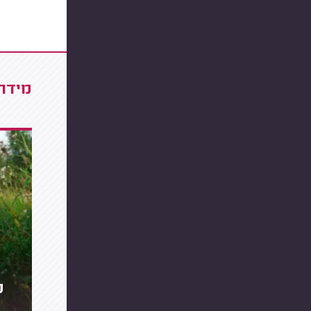
מידרג
מה 