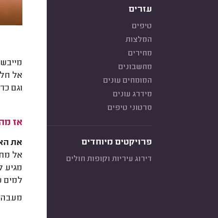
עזרים
טיפים
המלצות
מחירים
מייבש 
מחשבונים
אל חלל
המומחים עונים
וגם כד
מידרג עונים
סרטוני טיפים
אז מה
פרויקטים מיוחדים
את האד
אל מחו
דירוג עיריות וקופות חולים
מגיע ל
למים ש
מעבה ב