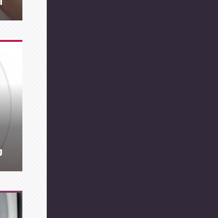
ה
מה 