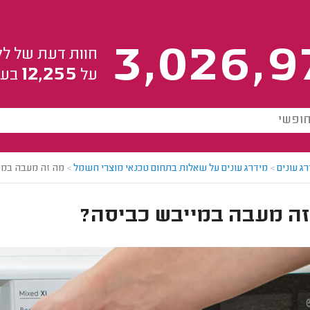
3,026,9
חוות דעת של לק
12,255
על
בעל
ג עונים
>
מידרג עונים על שאלות בתחום טכנאי מוצרי חשמל
>
מה זה מעבה במי
זה מעבה במייבש כביסה?