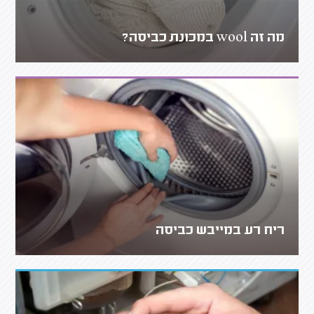
מה זה wool במכונת כביסה?
ריח רע במייבש כביסה