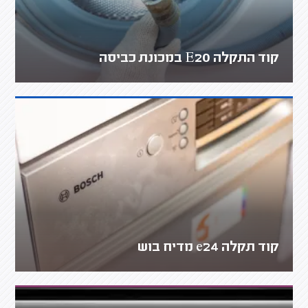
קוד התקלה E20 במכונת כביסה
קוד תקלה e24 מדיח בוש