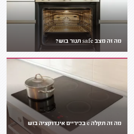
מה זה מצב safe תנור בוש?
מה זה תקלה e בכיריים אינדוקציה בוש