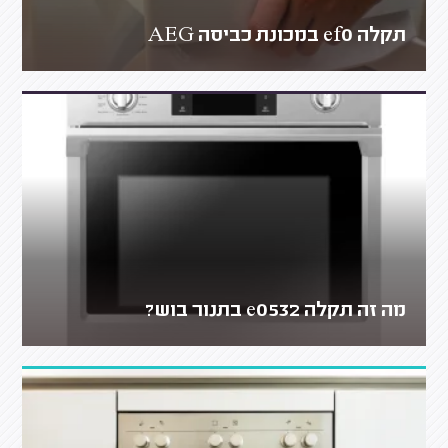
תקלה ef0 במכונת כביסה AEG
מה זה תקלה e0532 בתנור בוש?