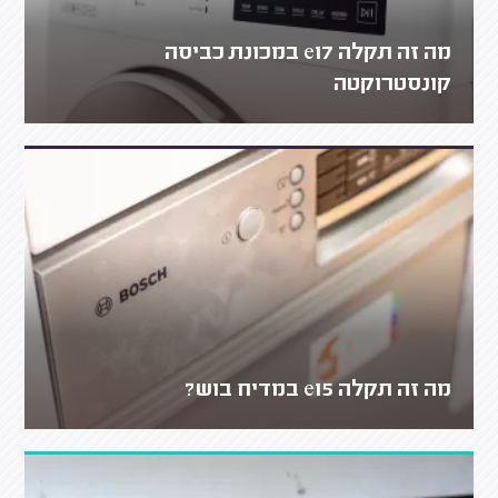
מה זה תקלה e17 במכונת כביסה
קונסטרוקטה
מה זה תקלה e15 במדיח בוש?