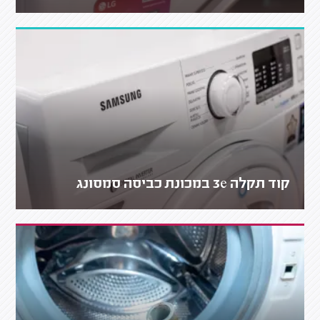
קוד תקלה 3e במכונת כביסה סמסונג