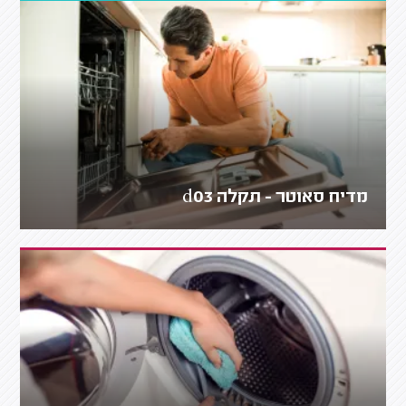
מדיח סאוטר - תקלה d03