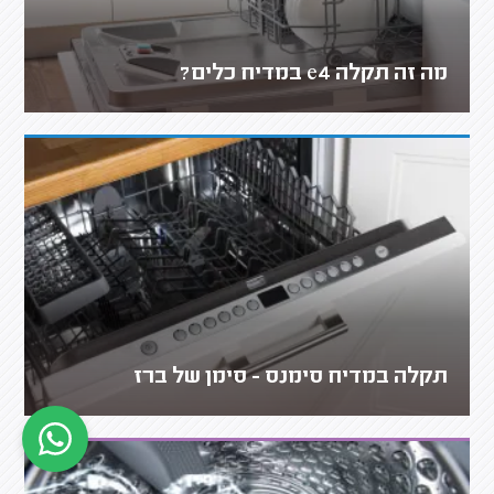
מה זה תקלה e4 במדיח כלים?
תקלה במדיח סימנס - סימן של ברז