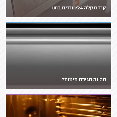
קוד תקלה e24 מדיח בוש
מה זה מגירת חימום?