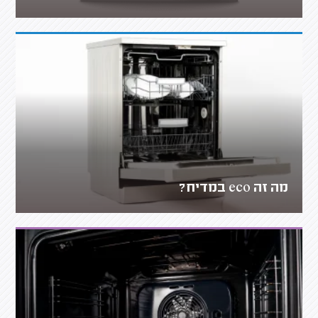
מה זה eco במדיח?