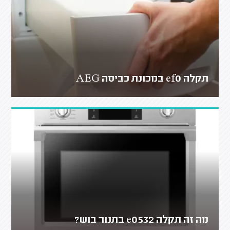
תקלה ef0 במכונת כביסה AEG
מה זה תקלה e0532 בתנור בוש?