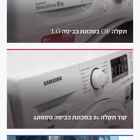
תקלה OE במכונת כביסה LG
קוד תקלה 3e במכונת כביסה סמסונג