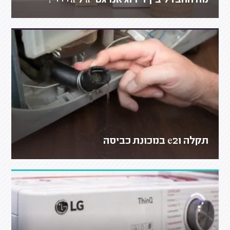
מה ההבדל בין דירוג אנרגטי a ל a+++ ?
תקלה e21 במכונת כביסה