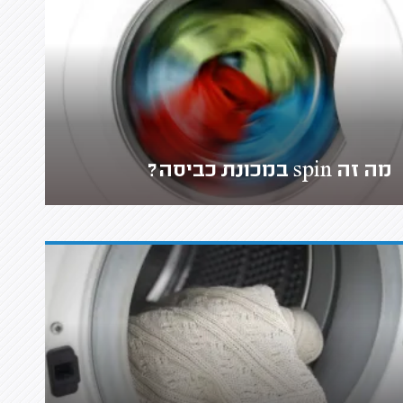
מה זה spin במכונת כביסה?