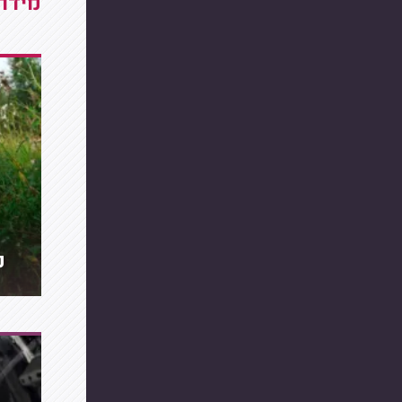
מידרג
מה 