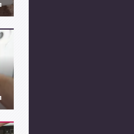
תקל
ה