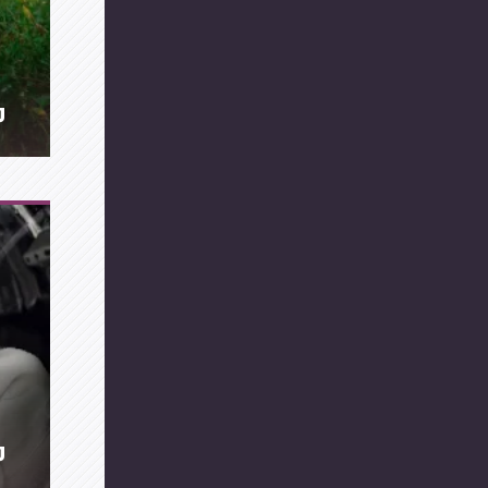
מה 
מ