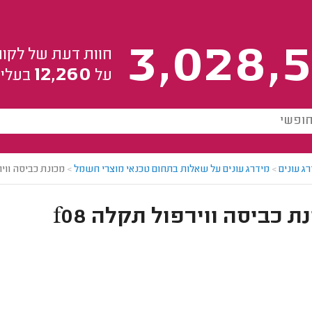
3,028,5
חוות דעת של לקוח
12,260
על
בעלי 
ג עונים
>
מידרג עונים על שאלות בתחום טכנאי מוצרי חשמל
>
מכונת כביסה ווירפ
ת כביסה ווירפול תקלה f08