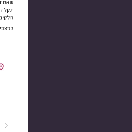
שאמור 
תקלה ז
חלקים 
במצבים