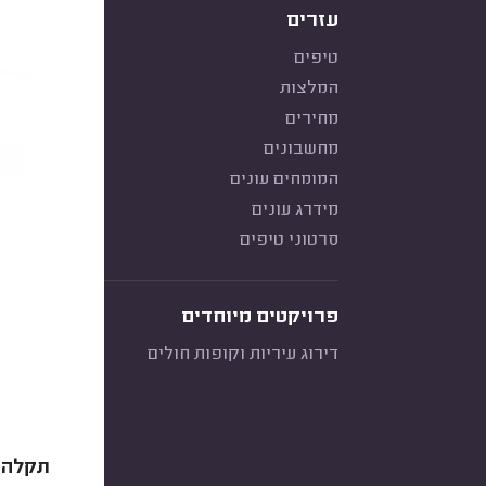
עזרים
טיפים
המלצות
מחירים
מחשבונים
המומחים עונים
מידרג עונים
סרטוני טיפים
פרויקטים מיוחדים
דירוג עיריות וקופות חולים
תקלה f08 במכונת כביסה ווירפול מצביעה על בעיה בגוף החימום של מכונת הכבי