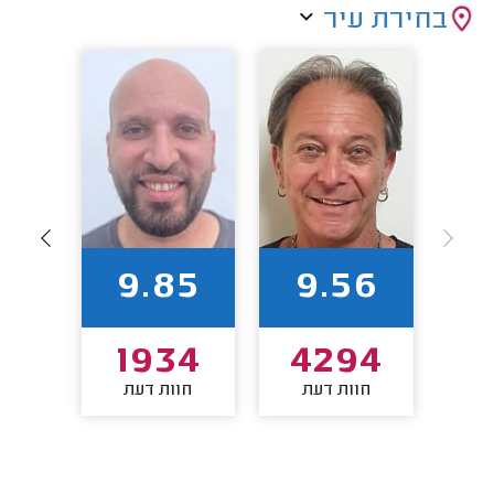
בחירת עיר
94
9.85
9.56
3
1934
4294
חוות דעת
חוות דעת
חו