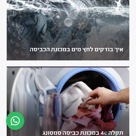
איך בודקים לחץ מים במכונת הכביסה
תקלה 4c במכונת כביסה סמסונג