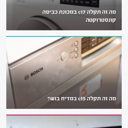
מה זה תקלה e17 במכונת כביסה
קונסטרוקטה
מה זה תקלה e15 במדיח בוש?