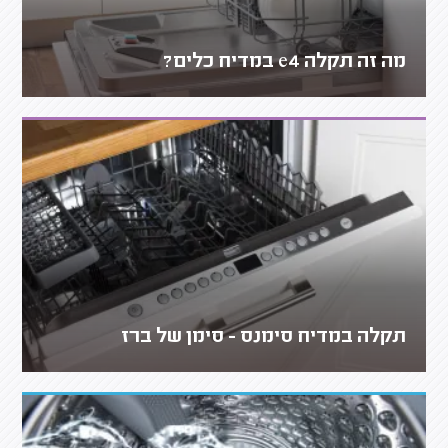
מה זה תקלה e4 במדיח כלים?
תקלה במדיח סימנס - סימן של ברז