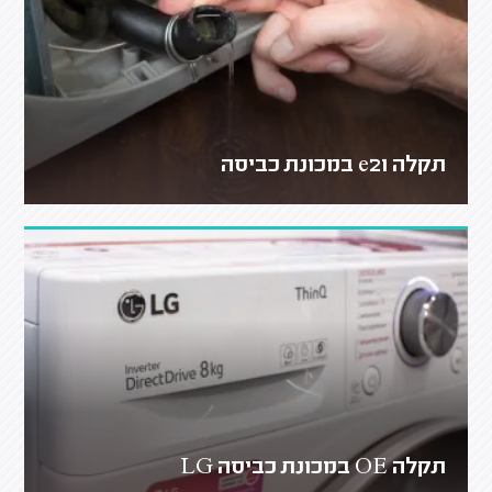
תקלה e21 במכונת כביסה
תקלה OE במכונת כביסה LG