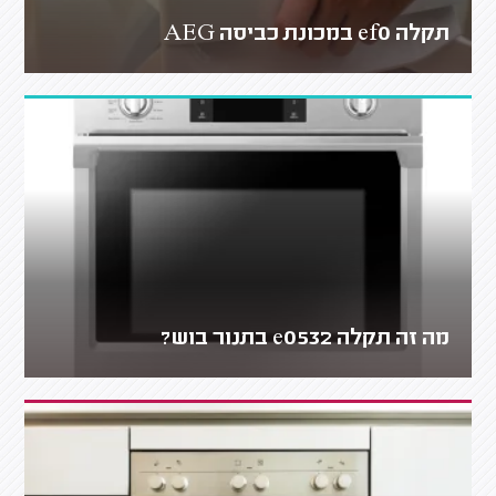
תקלה ef0 במכונת כביסה AEG
מה זה תקלה e0532 בתנור בוש?