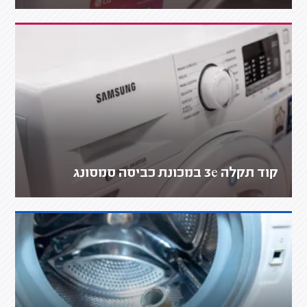
קוד תקלה 3e במכונת כביסה סמסונג