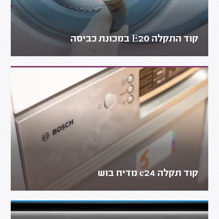
קוד התקלה E20 במכונת כביסה
קוד תקלה e24 מדיח בוש