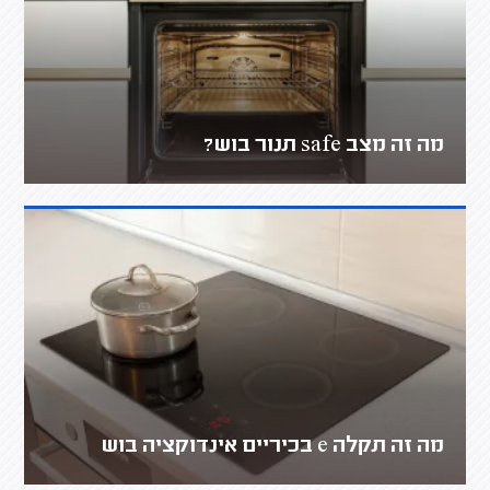
מה זה מצב safe תנור בוש?
מה זה תקלה e בכיריים אינדוקציה בוש