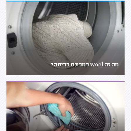
מה זה wool במכונת כביסה?