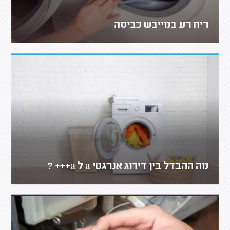
ריח רע במייבש כביסה
מה ההבדל בין דירוג אנרגטי a ל a+++ ?