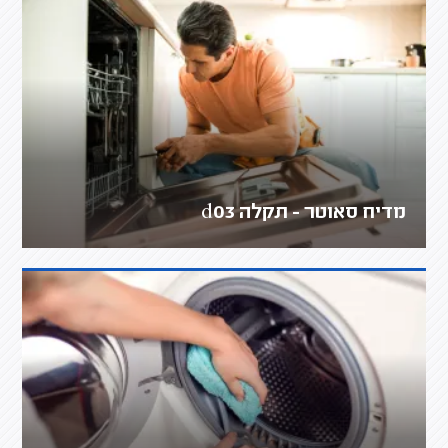
מדיח סאוטר - תקלה d03