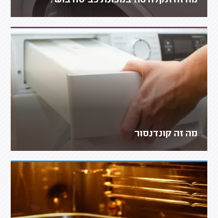
מה זה תקלה f18 במכונת כביסה בוש?
מה זה קונדנסור