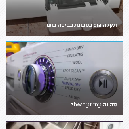
תקלה e18 במכונת כביסה בוש
מה זה heat pump?