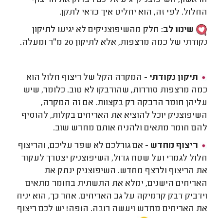
החלול. לפי זה, הוא יחליט איך כדאי לתקן.
שימו לב:
חלק מהשיפוצניקים לא יגיעו לתיקון
נקודתי של כמה מרצפות, אלא לתיקון 20 מ״ר ומעלה.
תיקון נקודתי -
המקרה הקל של ריצוף חלול הוא
כמה מרצפות סוררות, שהודבקו לא טוב. כלומר, שיש
עליהן חומר הדבקה רק בקצוות. אם זה המקרה,
השיפוצניק יוכל להוציא את האריחים בקלות, להוסיף
להם חומר מתאים ולהניח אותם מחדש שוב.
ריצוף מחדש -
אם גורלכם לא שפר עליכם, והריצוף
חלול לגמרי ועל שטח גדול, השיפוצניק יצטרך לעקור
את הריצוף ולרצף מחדש. השיפוצניק ינתק את
האריחים הישנים, ימלא את התשתית בחומר מתאים
וידביק דבק קרמיקה על גב האריחים. אחר כך, הוא יניח
את האריחים מחדש ויעשה רובה. הופה! יש לכם ריצוף