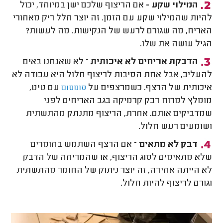
המילוי שקע -
אם הריצוף שלכם ישן במיוחד, יכול
להיות שהמילוי שקע עם הזמן. זה יוצר חלל ריק מאחורי
האריח, מה שגורם לרעש של הנקישות. מה לעשות?
הגיל עושה את שלו.
הדבקת אריחים לא איכותית –
לא שאנחנו באים
להעליב, אבל אחת הסיבות לריצוף חלול היא עבודה לא
איכותית של הרצף. כשמרצפים על
עם טיט,
סומסום
מומלץ למרוח דבק קרמיקה בגב האריחים לפני
שמדביקים אותם. אחרת, הריצוף מתנתק מהתשתית
ושומעים רעש חלול.
דבק לא מתאים –
אם הרצף השתמש בחומרים
שלא מתאימים לסוג הריצוף, או שהמריחה של הדבק
לא הייתה אחידה, זה יוצר ניתוק של החומר מהתשתית
וגורם לריצוף להיות חלול.