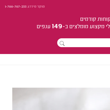
מוקד מידרג:
1-700-707-233
וחות קודמים
149
י מקצוע
מומלצים
ב-
ענפים