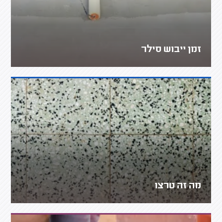
זמן ייבוש סילר
מה זה טרצו