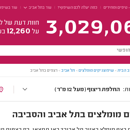
- טיפים ומחירים
כמה יעלה לכם השיפוץ?
עוד בתל אביב
עוד בשיפו
3,029,0
חוות דעת של ל
12,260
על
בע
ב הבית
>
שיפוצניקים מומלצים
>
תל אביב
>
רצפים בתל אביב
החלפת ריצוף (מעל 12 מ"ר)
 מומלצים בתל אביב והסביבה