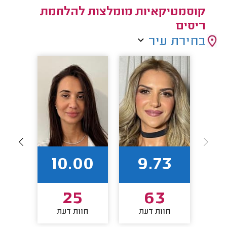
קוסמטיקאיות מומלצות להלחמת
ריסים
בחירת עיר
92
10.00
9.73
4
25
63
חוות דעת
חוות דעת
חו