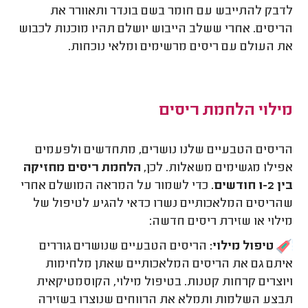
לדבק להתייבש עם חומר בשם בונדר ותאוורר את
הריסים. אחרי ששלב הייבוש יושלם תהיו מוכנות לכבוש
את העולם עם ריסים מרשימים ומלאי נוכחות.
מילוי הלחמת ריסים
הריסים הטבעיים שלנו נושרים, מתחדשים ולפעמים
אפילו מגשימים משאלות. לכן,
הלחמת ריסים מחזיקה
בין 1-2 חודשים.
כדי לשמור על המראה המושלם אחרי
שהריסים המלאכותיים נשרו כדאי להגיע לטיפול של
מילוי או שזירת ריסים חדשה:
טיפול מילוי:
הריסים הטבעיים שנושרים גוררים
איתם גם את הריסים המלאכותיים שאתן מלחימות
ויוצרים קרחות קטנות. בטיפול מילוי, הקוסמטיקאית
תבצע השלמות ותמלא את הרווחים שנוצרו בשזירה