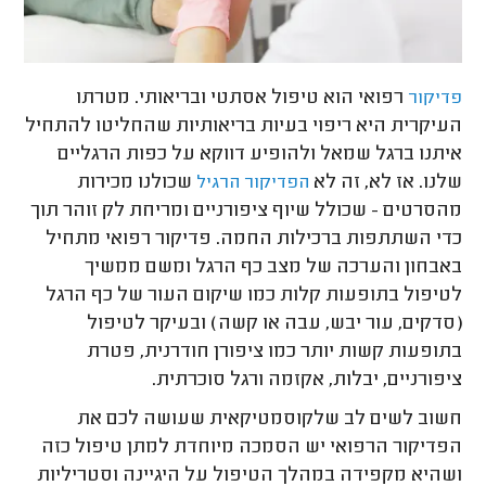
רפואי הוא טיפול אסתטי ובריאותי. מטרתו
פדיקור
העיקרית היא ריפוי בעיות בריאותיות שהחליטו להתחיל
איתנו ברגל שמאל ולהופיע דווקא על כפות הרגליים
שלנו. אז לא, זה לא
שכולנו מכירות
הפדיקור הרגיל
מהסרטים - שכולל שיוף ציפורניים ומריחת לק זוהר תוך
כדי השתתפות ברכילות החמה. פדיקור רפואי מתחיל
באבחון והערכה של מצב כף הרגל ומשם ממשיך
לטיפול בתופעות קלות כמו שיקום העור של כף הרגל
(סדקים, עור יבש, עבה או קשה) ובעיקר לטיפול
בתופעות קשות יותר כמו ציפורן חודרנית, פטרת
ציפורניים, יבלות, אקזמה ורגל סוכרתית.
חשוב לשים לב שלקוסמטיקאית שעושה לכם את
הפדיקור הרפואי יש הסמכה מיוחדת למתן טיפול כזה
ושהיא מקפידה במהלך הטיפול על היגיינה וסטריליות