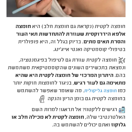
חומצה לקטית (נקראת גם חומצת חלב) היא
חומצה
אלפא הידרוקסית שעוזרת להתחדשות תאי העור
והסרת תאים מתים.
בדיוק בגלל זה, היא פופולרית
בטיפולי קוסמטיקה ואנטי אייג'ינג.
חומצה לקטית עוזרת גם לטיפול בפיגמנטציה,
ונמצאת בתכשירים השונים שהקוסמטיקאית משתמשת
בהם.
היתרון המרכזי של חומצה לקטית היא שהיא
מתאימה גם לעור רגיש
, בניגוד לחומצות חזקות יותר
כמו
. מה שאומר שאפשר להשתמש
חומצה גליקולית
בחומצה לקטית גם בזמן הריון והנקה
רגישים ללקטוז? אל תדאגו! למרות השם
האלטרנטיבי שלה,
חומצה לקטית לא מכילה חלב או
גלוקוז
ואתם יכולים להשתמש בה.