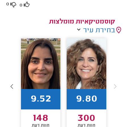
0
0
קוסמטיקאיות מומלצות
בחירת עיר
8
9.52
9.80
8
148
300
חוות דעת
חוות דעת
חו