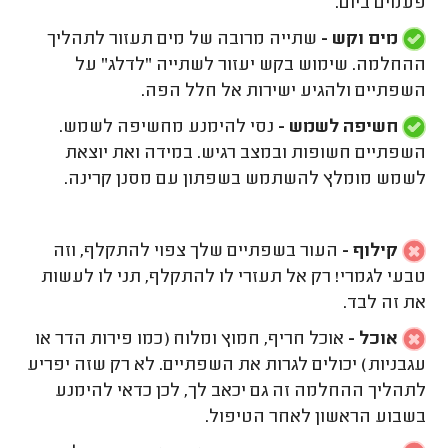
פעמים ביום.
מים וקש -
שתייה מרובה של מים תעזור לתהליך
ההחלמה. שימוש בקש יעזור לשתייה "לדלג" על
השפתיים ולהגיע ישירות אל חלל הפה.
חשיפה לשמש -
נסי להימנע מחשיפה לשמש.
השפתיים חשופות ובמצב רגיש. במידה ואת יוצאת
לשמש מומלץ להשתמש בשפתון עם מסנן קרינה.
קילוף -
העור בשפתיים שלך צפוי להתקלף, וזה
טבעי לגמרי! רק אל תעזרי לו להתקלף, תני לו לעשות
את זה לבד.
אוכל -
אוכל חריף, חמוץ ומלוח (כמו פירות הדר או
עגבניות) יכולים לגרות את השפתיים. לא רק שזה יפריע
לתהליך ההחלמה זה גם יכאב לך, לכן כדאי להימנע
בשבוע הראשון לאחר הטיפול.