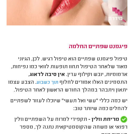
פיגמנט שפתיים החלמה
טיפול פיגמנט שפתיים הוא טיפול רגיש. לכן, הגיוני
מאוד שלאחר הטיפול תחוו תופעות לוואי כמו נפיחות,
אדמומיות, יובש וקילוף עדין.
אין סיבה לדאוג,
התסמינים האלו אמורים לחלוף
. הצבע עצמו
תוך כשבוע
יתאזן ויתבהר במהלך החודש הראשון לאחר הטיפול.
יש כמה כללי "עשי ואל תעשי" שיוכלו לעזור לשפתיים
להחלים כמה שיותר טוב:
מריחת וזלין -
תקפידי למרוח על השפתיים וזלין
רפואי או משחה שהקוסמטיקאית נתנה לך, מספר