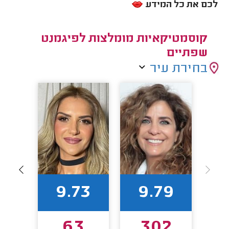
לכם את כל המידע
קוסמטיקאיות מומלצות לפיגמנט
שפתיים
בחירת עיר
90
9.73
9.79
63
302