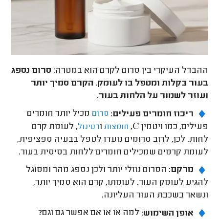
ההבדל העיקרי בין סרום לקרם הוא במטרה:
סרום נספג
בעור בקלות ומטפל בו לעומק. הקרם סמיך יותר
ועוזר לשמור על הלחות בעור.
ריכוז חומרים פעילים:
מכיל יותר חומרים
סרום
פעילים, כמו ויטמין C,
ו
, לעומת קרם
חומצות
רטינול
לחות. לכן, לרוב סרומים נועדו לטפל בבעיה ספציפית,
לעומת קרמים שמכילים חומרים ללחות בסיסית בעור.
מרקם:
הסרום נוזלי יותר ולכן נספג מהר ומסוגל
להגיע לעומק העור. לעומתו, קרם הוא סמיך יותר,
ונשאר בשכבת העור העליונה.
אופן השימוש:
למה או או אם אפשר גם וגם?