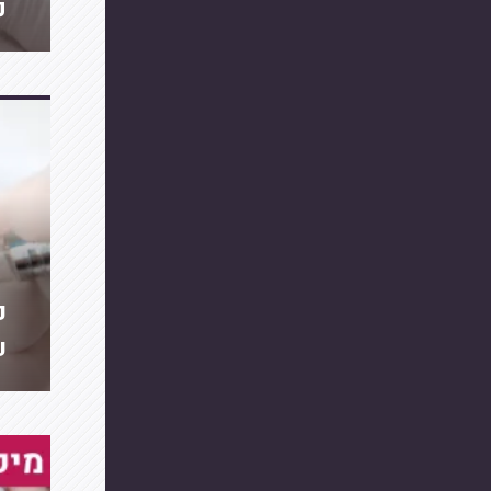
מ
כ
ש