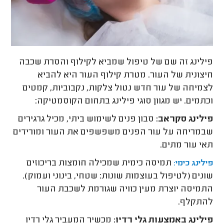
פילינג זה שם של טיפול שמביא לקילוף והסרת שכבה
חיצונית של העור. מטרת קילוף העור היא להביא
לצמיחה של עור חדש נטול צלקות, נקבוביות, קמטים
וכתמים. יש מגוון סוגי פילינג בתחום הקוסמטיקה:
פילינג סקראב:
סבון פנים לשימוש ביתי, מכיל גרגירים
שבמריחה על עור הפנים משפשפים את העור ומורידים
תאי עור מתים.
תמיסה כימית שמכילה חומצות בריכוזים
פילינג כימי:
שונים (לטיפול בעוצמות שונות: שטחי, בינוני ועמוק).
התמיסה יוצרת מעין כוויה שגורמת לשכבת העור
להתקלף.
פילינג באמצעות גלי רדיו:
מכשיר המעביר גלי רדיו