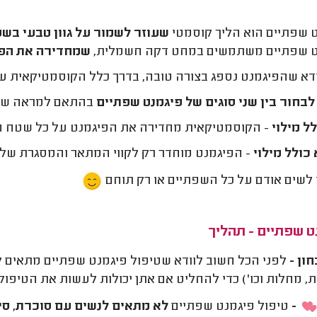
 שפתיים הוא הליך קוסמטי
שעוזר לשמור על גוון טבעי בש
ט שפתיים משתמשים במחט דקה חשמלית,
שמחדירה את הפי
א שהפיגמנט נספג בצורה טובה, בדרך כלל הקוסמטיקאית עוברת 2-3 פעמים על כל אזור ב
לבחור בין שני סוגים של פיגמנט שפתיים
בהתאם למראה שא
ל מילוי
- הקוסמטיקאית מחדירה את הפיגמנט על כל שטח ה
כולל מילוי
- הפיגמנט מוחדר רק לקווי המתאר והמסגרת של
 לשים אודם על כל השפתיים או רק תוחם
ט שפתיים - תהליך
ון -
לפני הכל חשוב לוודא שטיפול פיגמנט שפתיים מתאים לך
ת, מחלות וכו') כדי להחליט אם אתן יכולות לעשות את הטיפול.
-
טיפול פיגמנט שפתיים
לא מתאים לנשים עם סוכרת, סיל