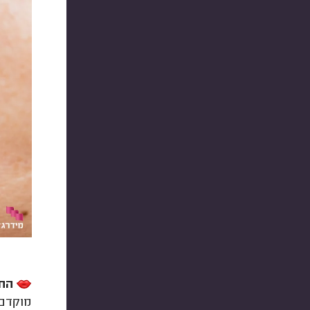
החד
מוקדם 