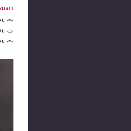
דוגמא
על 
על 
על 