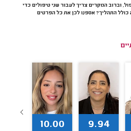
ד. מחיר פיגמנט שפתיים נע בין 900-1,200 ₪ לטיפול, וברוב המקרים צריך לעבור שני טיפולים כדי
 כולל התהליך? אספנו לכן את כל הפרטים
ים
9.92
10.00
9.94