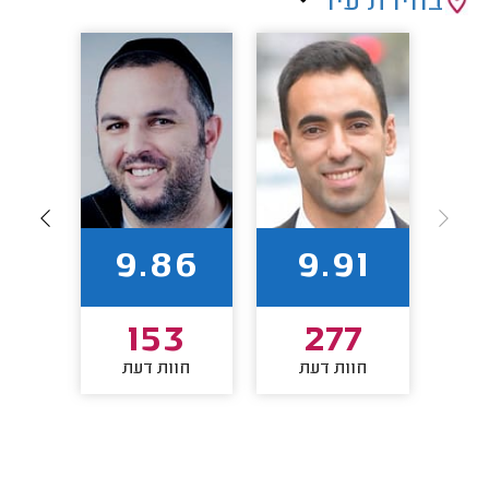
בחירת עיר
9
9.86
9.91
7
153
277
חוות דעת
חוות דעת
חו