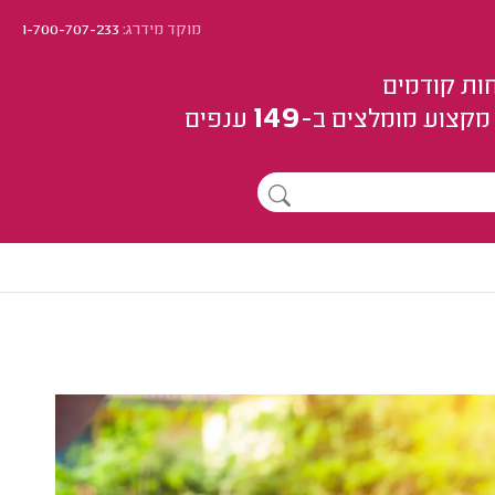
מוקד מידרג:
1-700-707-233
ות קודמים
149
מקצוע
מומלצים
ב-
ענפים