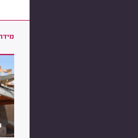
מידרג
מ