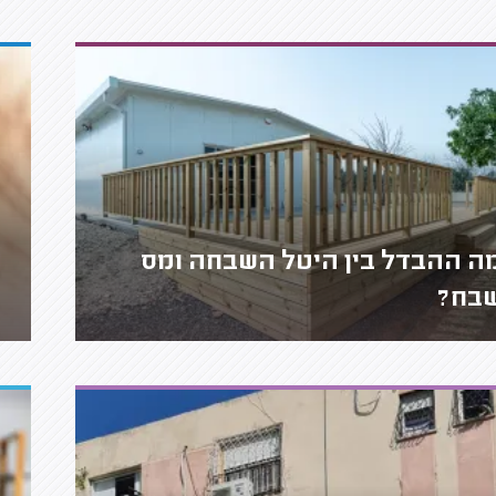
ה ההבדל בין היטל השבחה ומס
בח?