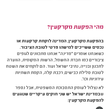
מהי הפקעת מקרקעין?
בהפקעת מקרקעין, המדינה לוקחת קרקעות או
נכסים ששייכים למישהו פרטי לטובת הציבור.
כשאנחנו אומרים "מדינה" אנחנו מתכוונים לגופים
ציבוריים כמו חברת החשמל, הרשות המקומית, הוועדה
לתכנון ובנייה, נתיבי ישראל ועוד. הם לוקחים את השטח
לטובת סלילת כבישים, רכבת קלה, הקמת תשתיות
עירוניות וכו'.
לא נצלול לעומק התסבוכת המשפטית, אבל נספר
ש
במדינת ישראל יש שני חוקים עיקריים שנוגעים
להפקעת מקרקעין: