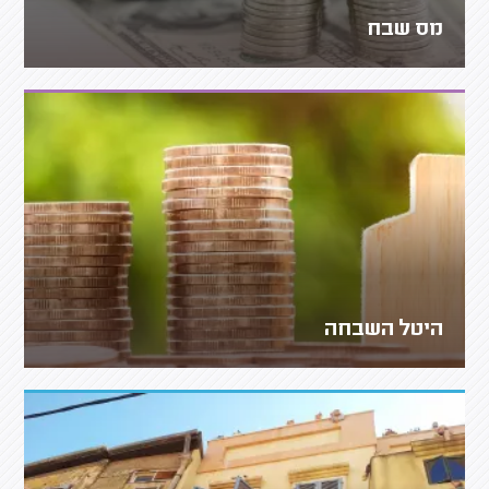
מס שבח
היטל השבחה