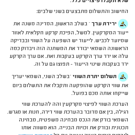
שלא תקבלו פיצויים כלל.
החישוב והתשלום מתבצעים בשני שלבים:
ירידת ערך
– בשלב הראשון, המדינה משנה את
ייעוד המקרקעין. למשל, הפיכת קרקע חקלאית לאזור
שמיועד לכביש. לייעוד יש השפעה על השווי ובבדיקה
הראשונה השמאי יבודד את המשתנה הזה ויבדוק כמה
עלה או ירד ערך הקרקע בעקבות זאת. אם ערך הקרקע
ירד בעקבות שינוי הייעוד - תפוצו גם על זה.
תשלום יתרת השווי
–בשלב השני, השמאי יעריך
את שווי הקרקע שהופקעה ותקבלו את התשלום ביום
שייקחו אותה מכם בפועל.
הערכת השווי לפיצוי מקרקעין זהה להערכת שווי
רגילה, בין אם מדובר בהערכת שווי דירה, חנות או מגרש.
השמאי בודק את הנכס מבחינה משפטית, מבחינה
תכנונית ובודק את זכויות הבנייה. הוא משווה אותו