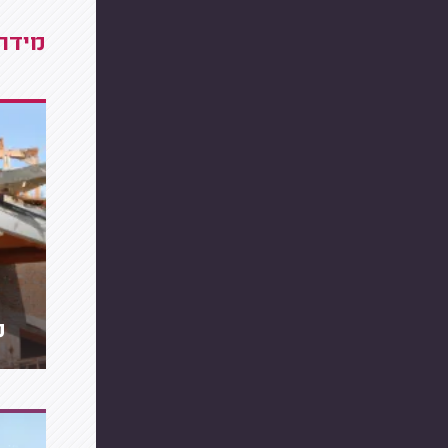
מידרג
מ