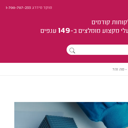
מוקד מידרג:
1-700-707-233
קוחות קודמים
149
לי מקצוע
מומלצים
ב-
ענפים