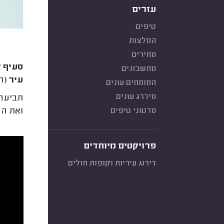
עזרים
טיפים
המלצות
מחירים
סעיף 197 לחוק התכנון והבניה
מחשבונים
עיר
(תב
המומחים עונים
מידרג עונים
תביעה לפי סעיף 97
ואת ה
סרטוני טיפים
פרויקטים מיוחדים
דירוג עיריות וקופות חולים