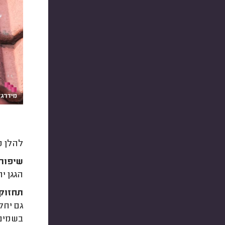
להלן מ
שיפור 
הגגן י
תחזוקה
גם יחל
בשמים"