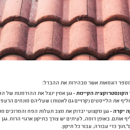
ספר דוגמאות אשר מבהירות את ההבדל:
הקונסטרוקציה הקיימת -
גגן אמין ינצל את ההזדמנות של הס
חליף את הלייסטים (קרויים גם לאטות) שעליהם מונחים הרעפים
 יקרה -
גגן מקצועי יבדוק את מצב תעלות הפח והמרזבים מכי
יף אותם. באופן דומה, לעיתים יש צורך בתיקון ארגזי הרוח. ג
,תוך כדי עבודה, עבור כל תיקון.