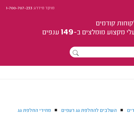
מוקד מידרג:
1-700-707-233
קוחות קודמים
149
לי מקצוע
מומלצים
ב-
ענפים
ים
השלבים להחלפת גג רעפים
מחירי החלפת גג
■
■