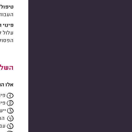
טיפול 
העבודה
פינוי 
עלול ל
הפסולת
השלב
אלו הם
פיר
פינ
יישו
החל
עבו