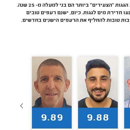
ישנם הרבה גגות רעפים בארץ המכוסים על-ידי רעפי בטון ישנים. הגגות "הצעירים" ביותר הם בני למעלה מ- 25 שנה.
ו חדירת מים לגגות. כיום, ישנם רעפים טובים
יבות טובות להחליף את הרעפים הישנים בחדשים.
9.83
9.89
9.88