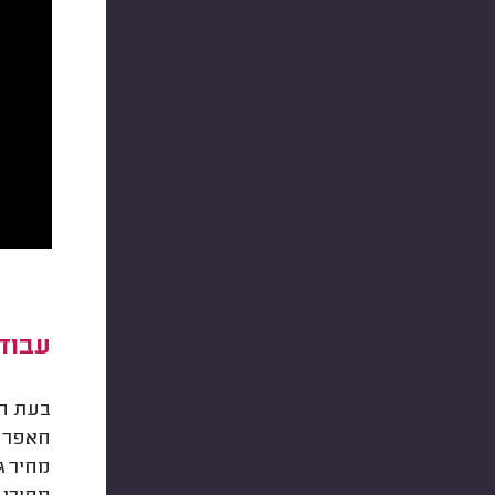
עבוד
בעת הח
חאפר י
מחיר ג