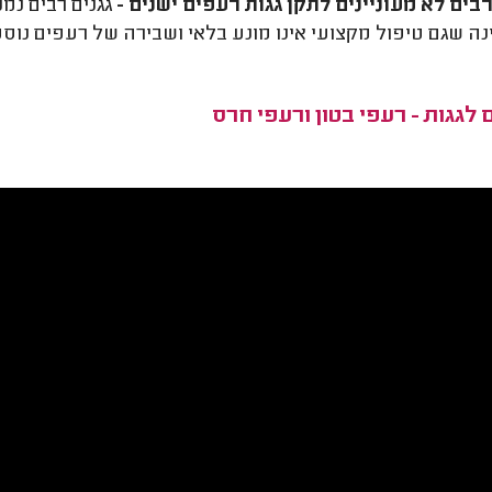
רבים לא מעוניינים לתקן גגות רעפים ישנים -
גגנים רבים נמנ
נה שגם טיפול מקצועי אינו מונע בלאי ושבירה של רעפים נוספ
לגגות - רעפי בטון ורעפי חרס