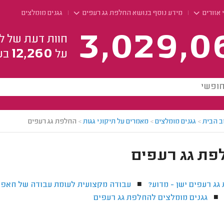
 אזורים
מידע נוסף בנושא החלפת גג רעפים
גגנים מומלצים
3,029,0
חוות דעת של ל
12,260
על
בע
ב הבית
>
גגנים מומלצים
>
מאמרים על תיקוני גגות
>
החלפת גג רעפים
פת גג רעפים
ג רעפים ישן - מדוע?
עבודה מקצועית לעומת עבודה של חאפר
■
גגנים מומלצים להחלפת גג רעפים
■