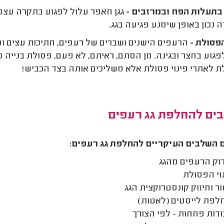
בתעלות הפח ובמרזבים -
גגן חאפר עלול לפגוע בתקרה עצמה
 נכון באופן שימנע פגיעה בגג.
הפסולת -
הרעפים הישנים ושברים של רעפים, חתיכות עצים ועו
פגוע בחצר ובגינה. מן הסתם, ראיתם, לא פעם, פסולת בנייה 
 לאתרי פינוי פסולת אלא משליכים אותה בצד הכביש!
ים להחלפת גג רעפים
 השלבים העיקריים להחלפת גג רעפים:
וק הרעפים מהגג
וי הפסולת
ר וחיזוק קונסטרוקצית הגג
פת לייסטים (לאטות)
דות פחחות - לפי הצורך