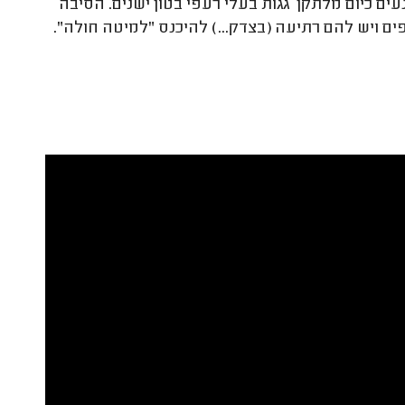
עים כיום מלתקן גגות בעלי רעפי בטון ישנים. הסיבה
ים ויש להם רתיעה (בצדק...) להיכנס "למיטה חולה".