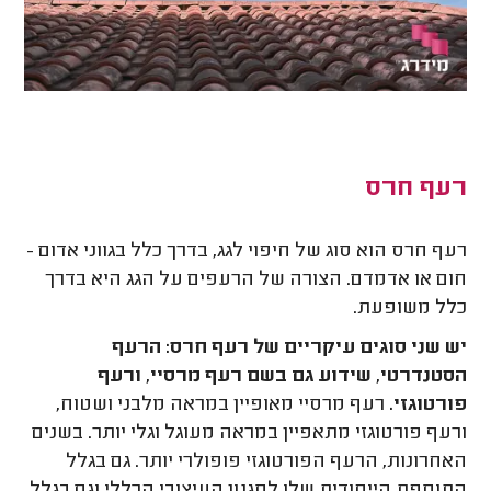
רעף חרס
רעף חרס הוא סוג של חיפוי לגג, בדרך כלל בגווני אדום -
חום או אדמדם. הצורה של הרעפים על הגג היא בדרך
כלל משופעת.
יש שני סוגים עיקריים של רעף חרס: הרעף
הסטנדרטי, שידוע גם בשם רעף מרסיי, ורעף
פורטוגזי.
רעף מרסיי מאופיין במראה מלבני ושטוח,
ורעף פורטוגזי מתאפיין במראה מעוגל וגלי יותר. בשנים
האחרונות, הרעף הפורטוגזי פופולרי יותר. גם בגלל
התוספת הייחודית שלו לסגנון העיצובי הכללי,וגם בגלל