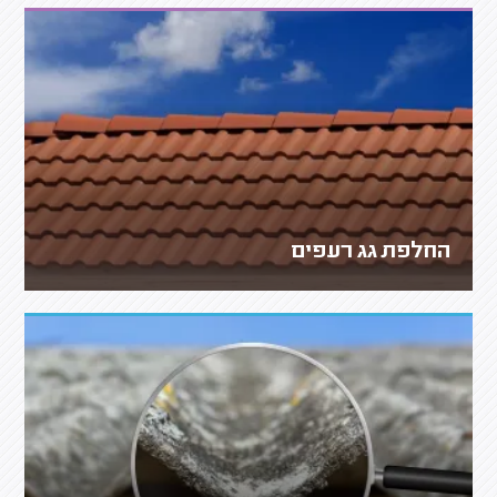
החלפת גג רעפים