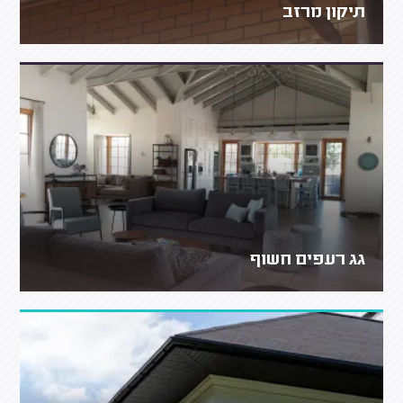
תיקון מרזב
גג רעפים חשוף