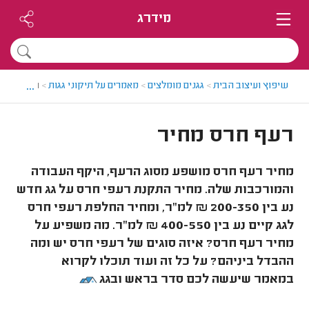
מידרג
...
שיפוץ ועיצוב הבית
>
גגנים מומלצים
>
מאמרים על תיקוני גגות
>
רעף חרס מ
רעף חרס מחיר
מחיר רעף חרס מושפע מסוג הרעף, היקף העבודה
והמורכבות שלה. מחיר התקנת רעפי חרס על גג חדש
נע בין 200-350 ₪ למ"ר, ומחיר החלפת רעפי חרס
לגג קיים נע בין 400-550 ₪ למ"ר. מה משפיע על
מחיר רעף חרס? איזה סוגים של רעפי חרס יש ומה
ההבדל ביניהם? על כל זה ועוד תוכלו לקרוא
במאמר שיעשה לכם סדר בראש ובגג