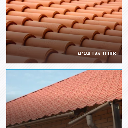
אוורור גג רעפים