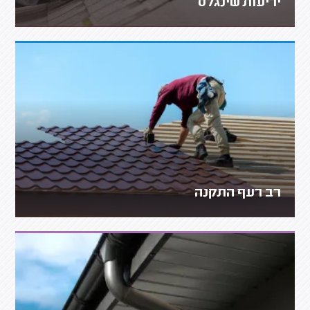
יריעות שינגלס
רב רעף התקנה