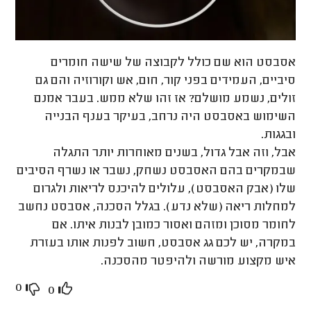
אסבסט הוא שם כולל לקבוצה של שישה חומרים
סיביים, העמידים בפני קור, חום, אש וקורוזיה והם גם
זולים, נשמע מושלם? אז זהו שלא ממש. בעבר אמנם
השימוש באסבסט היה נרחב, בעיקר בענף הבנייה
ובגגות.
אבל, וזה אבל גדול, בשנים מאוחרות יותר התגלה
שבמקרים בהם האסבסט נשחק, נשבר או נשרף הסיבים
שלו (אבק האסבסט), עלולים להיכנס לריאות ולגרום
למחלות ריאה (שלא נדע). בגלל הסכנה, אסבסט נחשב
לחומר מסוכן ומזהם ואסור כמובן לבנות איתו. אם
במקרה, יש לכם גג אסבסט, חשוב לפנות אותו בעזרת
איש מקצוע מורשה ולהיפטר מהסכנה.
0
0