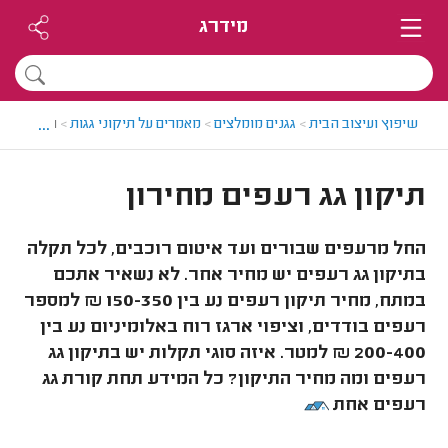
מידרג
...
שיפוץ ועיצוב הבית
>
גגנים מומלצים
>
מאמרים על תיקוני גגות
>
תיקון גג ר
תיקון גג רעפים מחירון
החל מרעפים שבורים ועד איטום רוכבים, לכל תקלה
בתיקון גג רעפים יש מחיר אחר. לא נשאיר אתכם
במתח, מחיר תיקון רעפים נע בין 150-350 ₪ למספר
רעפים בודדים, וציפוי ארגז רוח באלומיניום נע בין
200-400 ₪ למטר. איזה סוגי תקלות יש בתיקון גג
רעפים ומה מחיר התיקון? כל המידע תחת קורת גג
רעפים אחת