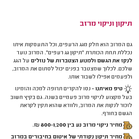
תיקון וניקוי מרזב
גם המרזב הוא חלק מגג הרעפים, וכל התעסקות איתו
נכללת תחת הכותרת "תיקון גג רעפים". המרזב נועד
לנקז את הגשם ולמנוע הצטברות של נוזלים
על הגג
שלכם. לכלוך שמצטבר בפנים יכול לסתום את המרזב,
ולפעמים אפילו לשבור אותו.
טיפ מאיתנו -
נסו להקדים תרופה למכה והזמינו
בעל מקצוע לניקוי מרזב פעמיים בשנה. גם בקיץ חשוב
לזכור לנקות את המרזב, ולוודא שהוא תקין לקראת
הגשם בחורף.
מחיר ניקוי מרזב נע בין 800-1,200 ₪.
מחיר תיקון נקודתי של איטום בחיבורים במרזב