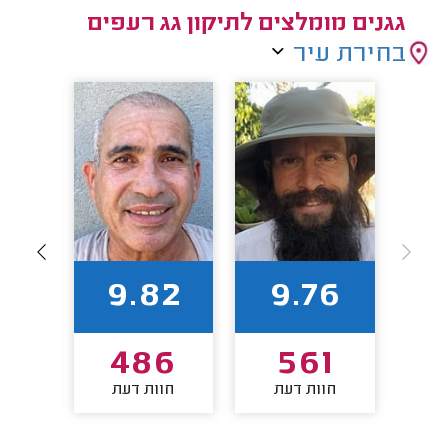
גגנים מומלצים לתיקון גג רעפים
בחירת עיר
59
9.82
9.76
0
486
561
חוות דעת
חוות דעת
חו