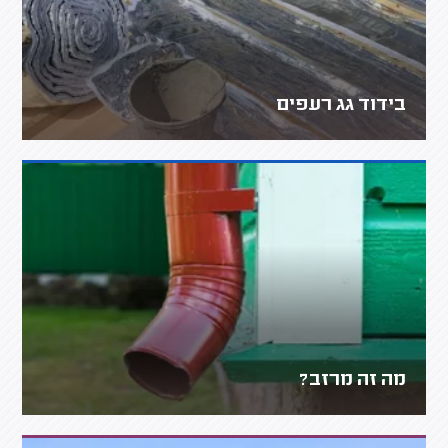
בידוד גג רעפים
מה זה מרזב?