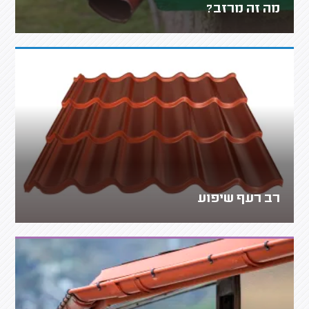
מה זה מרזב?
רב רעף שיפוע