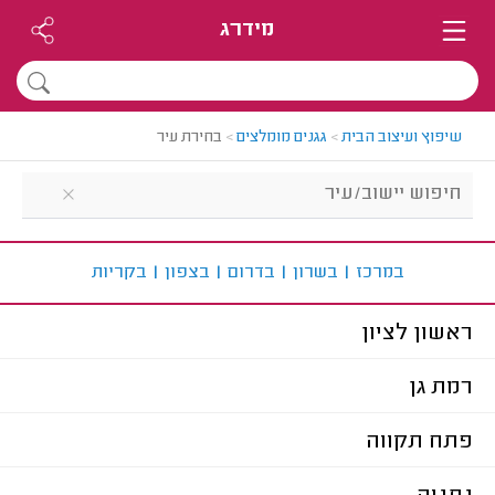
מידרג
שיפוץ ועיצוב הבית
>
גגנים מומלצים
>
בחירת עיר
ב
מרכז
|
ב
שרון
|
ב
דרום
|
ב
צפון
|
ב
קריות
ראשון לציון
רמת גן
פתח תקווה