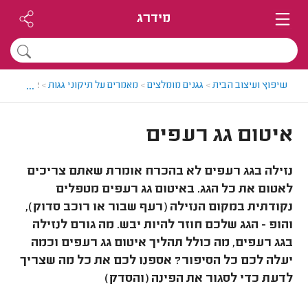
מידרג
...
שיפוץ ועיצוב הבית
>
גגנים מומלצים
>
מאמרים על תיקוני גגות
>
איטום גג ר
איטום גג רעפים
נזילה בגג רעפים לא בהכרח אומרת שאתם צריכים
לאטום את כל הגג. באיטום גג רעפים מטפלים
נקודתית במקום הנזילה (רעף שבור או רוכב סדוק),
והופ - הגג שלכם חוזר להיות יבש. מה גורם לנזילה
בגג רעפים, מה כולל תהליך איטום גג רעפים וכמה
יעלה לכם כל הסיפור? אספנו לכם את כל מה שצריך
לדעת כדי לסגור את הפינה (והסדק)