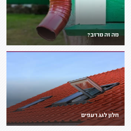
מה זה מרזב?
חלון לגג רעפים