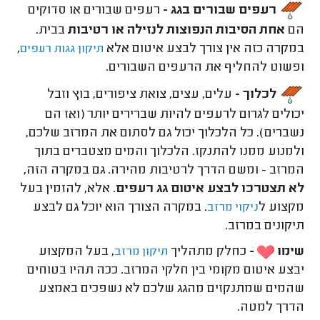
רעפים שבורים בגג -
רעפים שבורים או סדוקים
הם
אחת הסיבות הנפוצות לנזילה או רטיבות
בבית.
במקרה כזה אין צורך לבצע איטום אלא
,
תיקון גגות רעפים
ופשוט להחליף את הרעפים השבורים.
לכלוך -
עלים, עצים, צואת ציפורים, בוץ וזבל
יכולים לגרום לרעפים להיות שברירים יותר (ואז הם
נשברים). כל הלכלוך יכול גם לסתום את המרזב שלכם,
ולמנוע ממנו להתנקז. הלכלוך והמים מצטברים בתוך
המרזב - ומשם הדרך לרטיבות מהירה. גם במקרה הזה,
לא תצטרכו לבצע איטום גג רעפים
. אלא, להזמין בעל
מקצוע ל
. במקרה הצורך הוא יוכל גם לבצע
ניקוי מרזב
תיקונים במרזב.
שימו
-
כחלק מתהליך
, בעל המקצוע
תיקון מרזב
יבצע איטום מקומי בין חלקי המרזב. ככה תהיו בטוחים
שהמים שמתנקזים מהגג שלכם לא נשפכים באמצע
הדרך למטה.