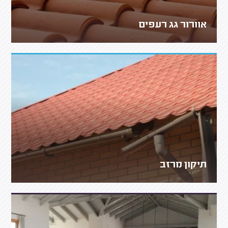
אוורור גג רעפים
תיקון מרזב