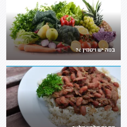
במה יש ויטמין c?