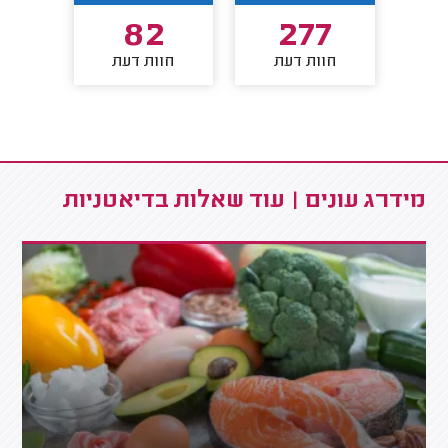
8
82
277
חוות דעת
חוות דעת
חו
מידרג עונים | עוד שאלות בדיאטניות