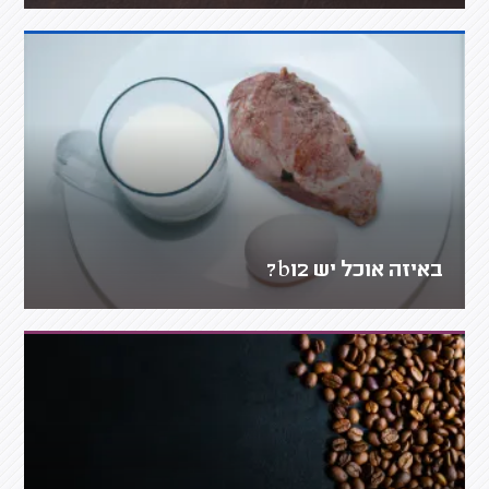
באיזה אוכל יש b12?