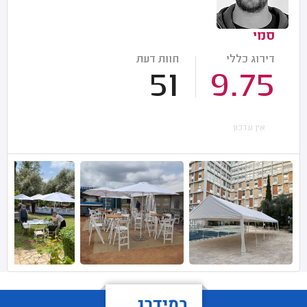
סמי
דירוג כללי
חוות דעת
51
9.75
אין עדכון
במידרג...