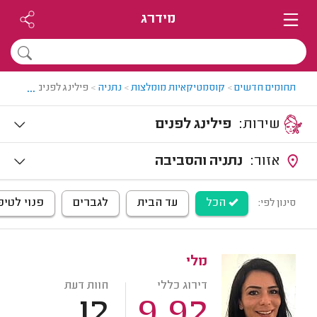
מידרג
...
תחומים חדשים
>
קוסמטיקאיות מומלצות
>
נתניה
>
פילינג לפנים בנתניה
שירות:
פילינג לפנים
אזור:
נתניה והסביבה
הכל
עד הבית
לגברים
פנוי לטיפ
סינון לפי:
מלי
דירוג כללי
חוות דעת
12
9.92