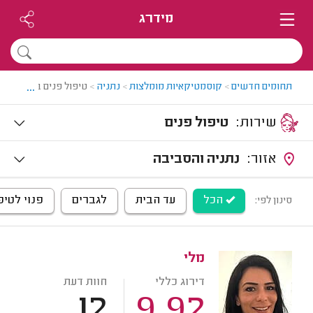
מידרג
...
תחומים חדשים
>
קוסמטיקאיות מומלצות
>
נתניה
>
טיפול פנים בנתניה
שירות:
טיפול פנים
אזור:
נתניה והסביבה
הכל
עד הבית
לגברים
פנוי לטיפ
סינון לפי:
מלי
דירוג כללי
חוות דעת
12
9.92