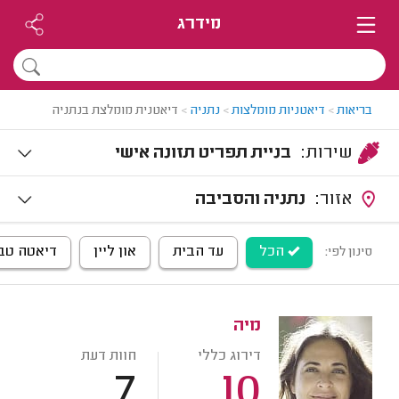
מידרג
בריאות
>
דיאטניות מומלצות
>
נתניה
>
דיאטנית מומלצת בנתניה
שירות:
בניית תפריט תזונה אישי
אזור:
נתניה והסביבה
הכל
עד הבית
און ליין
דיאטה טב
סינון לפי:
מיה
דירוג כללי
חוות דעת
7
10