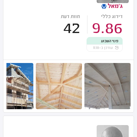
ג'מאל
דירוג כללי
חוות דעת
42
9.86
פנוי השבוע
עודכן ב-11:18