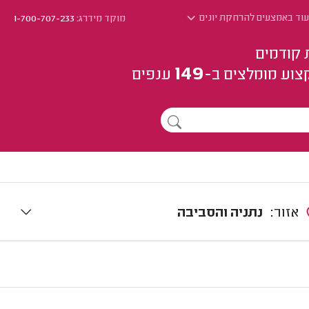
עוד באמצעים להרחקת יונים
מוקד מידרג:
1-700-707-233
 קודמים
149
צוע
מומלצים
ב-
ענפים
אזור:
נתניה והסביבה