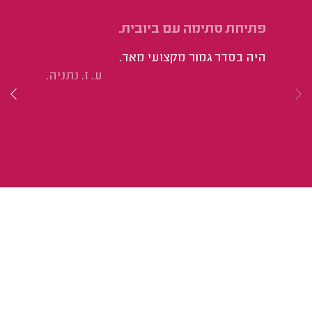
פתיחת סתימה עם ביובית.
פת
היה בסדר גמור מקצועי מאד.
הו
ע. ז. נתניה.
הג
במ
אב
מק