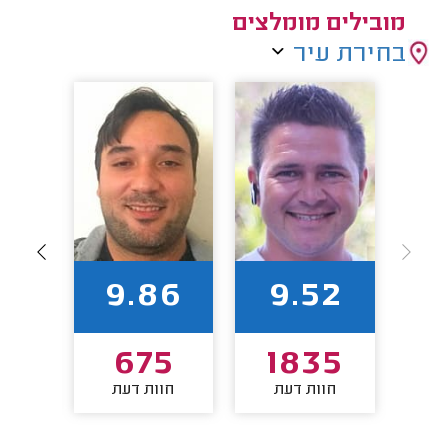
מובילים מומלצים
בחירת עיר
7
9.86
9.52
6
675
1835
חוות דעת
חוות דעת
חו