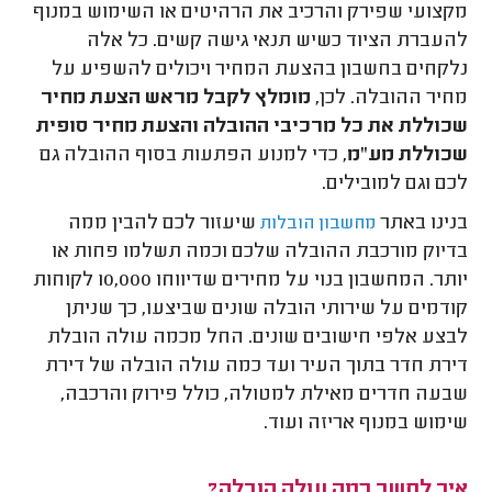
מקצועי שפירק והרכיב את הרהיטים או השימוש במנוף
להעברת הציוד כשיש תנאי גישה קשים. כל אלה
נלקחים בחשבון בהצעת המחיר ויכולים להשפיע על
מחיר ההובלה. לכן,
מומלץ לקבל מראש הצעת מחיר
שכוללת את כל מרכיבי ההובלה והצעת מחיר סופית
שכוללת מע"מ
, כדי למנוע הפתעות בסוף ההובלה גם
לכם וגם למובילים.
בנינו באתר
שיעזור לכם להבין ממה
מחשבון הובלות
בדיוק מורכבת ההובלה שלכם וכמה תשלמו פחות או
יותר. המחשבון בנוי על מחירים שדיווחו 10,000 לקוחות
קודמים על שירותי הובלה שונים שביצעו, כך שניתן
לבצע אלפי חישובים שונים. החל מכמה עולה הובלת
דירת חדר בתוך העיר ועד כמה עולה הובלה של דירת
שבעה חדרים מאילת למטולה, כולל פירוק והרכבה,
שימוש במנוף אריזה ועוד.
איך לחשב כמה עולה הובלה?