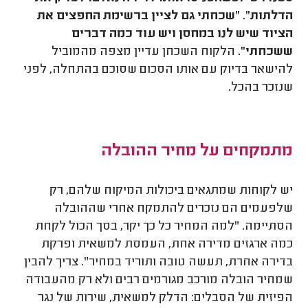
הדלתות". "שכחתי גם לציין ברשימת החפצים את
הציוד שיש לנו במחסן ויש עוד כמה דברים
ששכחתי".
הלקוח השכחן עדיין מצפה מהמוביל
להישאר בדיוק עם אותו הסכום שסוכם בהתחלה, לפני
שנזכר בהכל.
מתמקחים על מחיר ההובלה
יש לקוחות שמתגאים ביכולות המיקוח שלהם, רק
שלפעמים הם נזכרים להתמקח אחרי שההובלה
הסתיימה. "למה המחיר כל כך יקר, בסך הכול לקחת
כמה ארגזים מדירה אחת, העמסת למשאית ופרקת
בדירה אחרת, תעשה טובה ותוריד במחיר". צריך להבין
שמחיר הובלה מורכב מגורמים רבים ולא רק מהעבודה
הפיזית של הסבלים: הדלק למשאית, שירות של נגר