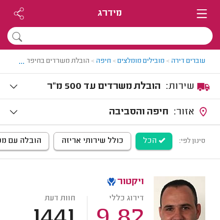
מידרג
...
עוברים דירה
>
מובילים מומלצים
>
חיפה
>
הובלת משרדים בחיפה
שירות:
הובלת משרדים עד 500 מ"ר
אזור:
חיפה והסביבה
הכל
כולל שירותי אריזה
הובלה עם מנו
סינון לפי:
ויקטור
דירוג כללי
חוות דעת
1441
9.82