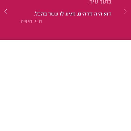
בתוך עיר.
גי
הוא היה מדהים, מגיע לו עשר בהכל.
ח. י. חיפה.