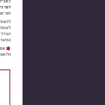
בשביל 
דמי ני
חצי אח
הבדל ג
הפערים
אם 
ולראות