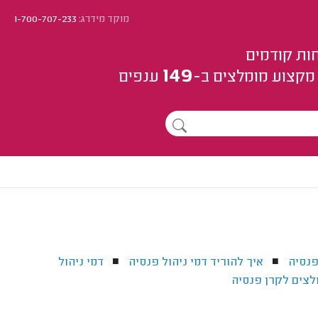
מוקד מידרג:
1-700-707-233
ות קודמים
149
מקצוע
מומלצים
ב-
ענפים
פנסיה
איך להוריד דמי ניהול פנסיה
דמי ניהול
■
■
מלצים לקרן פנסיה