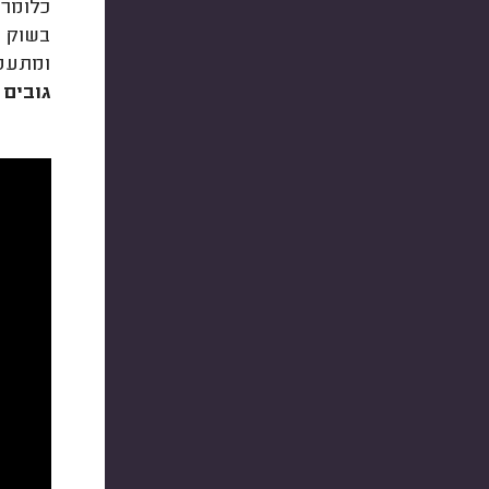
כלומר,
בשוק ה
ומתעסק
גובים 