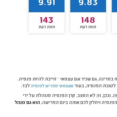
9.93
9.91
9.83
89
143
148
חוות דעת
חוות דעת
חוות דע
אל קבע כי לכל אזרח במדינה, גם שכיר וגם עצמאי – חייבת להיות פנסיה.
 לטובת הפנסיה, בעוד
לבד.
שעצמאי מפריש לפנסיה
בכן, זה לא המצב. קרן הפנסיה מנוהלת על ידי
הפנסיה ויחלק לכם אותה ביום הפרישה,
הוא
גם
מנהל