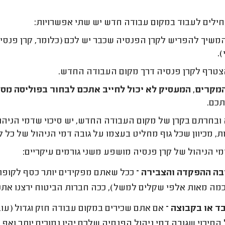
לים לעבוד במקום עבודה חדש יש שתי אפשרויות:
שיך להפריש לקרן הפנסיה שכבר יש לכם (כלומר, קרן פנסי
.
טרף לקרן פנסיה דרך מקום העבודה החדש.
מקרים, המעסיק לא יכול לחייב אתכם לבחור בפוליסה מסו
כם.
ובחרתם בקרן של מקום העבודה החדש, יש סיכוי שדמי הניהול
, מכיוון שכל גוף מחליט בעצמו על גובה דמי הניהול של כל ל
מי הניהול של קרן פנסיה מושפע משני גורמים עיקריים:
בה ההפקדה והצבירה –
ככל שאתם מפקידים יותר כסף לקופת 
כמה מאות אלפי שקלים למשל), ככה חברות הביטוח ירצנו אתכם י
ד או בקבוצה –
אם אתם שכירים במקום עבודה חזק וגדול (עוב
 הסיכוי שגובה דמי ניהול הפנסיה שלכם יהיו נמוכים יותר ו