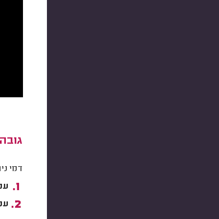
גובה 
דמי ני
עמל
עמל