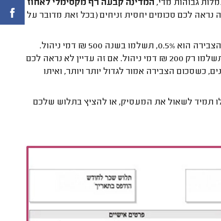
לות גבוהות מדי,
המדינה קבעה רף מקסימלי לאחוז
 נראה לכם סכומים יחסית זניחים (בכל זאת מדובר על
לדוגמא, אם עד עכשיו צברתם בקופה 100,000 ₪, וגובה העמלה על הצבירה הוא 0.5%, תשלמו בשנה 500 ₪ דמי ניהול.
לעומת זאת, אם אחוז דמי ניהול פנסיה בגובה של 0.2% על הצבירה, תשלמו רק 200 ₪ דמי ניהול. אם זה עדיין לא נראה לכם
 כשסכום הצבירה אמור לגדול יותר ויותר, ואיתו
ו תמיד לשאול את המעסיק, או להציץ בתלוש שלכם