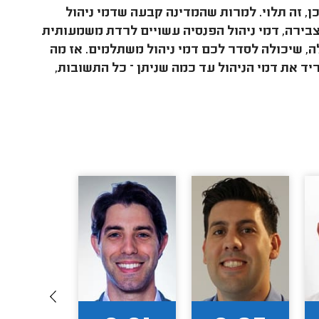
, זה תלוי. למרות שהמדינה קבעה שדמי ניהול
יו 6% על סכום ההפקדה ו-0.5% על סכום הצבירה, דמי ניהול הפנסיה עשויים לרדת משמעותית
, שיכולה לסדר לכם דמי ניהול משתלמים. אז מה
יד את דמי הניהול עד כמה שניתן – כל התשובות,