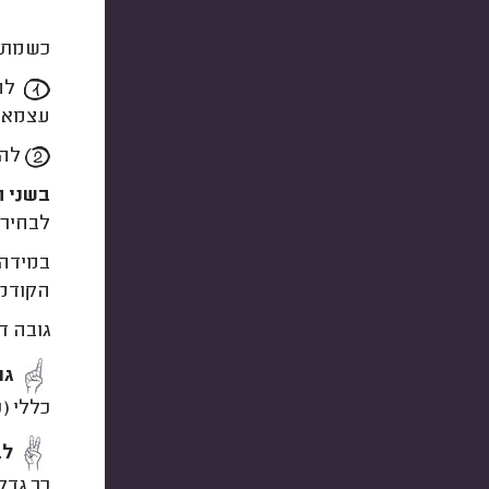
כשמתחי
להמ
עצמאי)
להצ
בשני ה
לבחירת
במידה 
הקודמת
גובה ד
גו
כללי (
לב
כך גדל