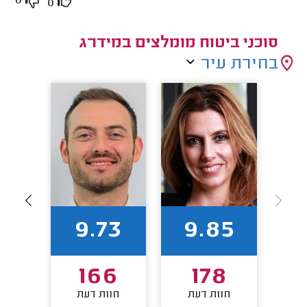
0
0
סוכני ביטוח מומלצים במידרג
בחירת עיר
93
9.73
9.85
1
166
178
חוות דעת
חוות דעת
חו