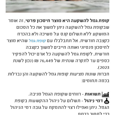
קופת גמל להשקעה היא מוצר חיסכון פרטי
, זה אומר
שבקופת גמל להשקעה ניתן למשוך את כל הסכום
המושקע ללא תשלום קנס על משיכה ולא בהכרח
כקצבה חודשית. אל תתבלבלו עם
שהיא מוצר
קופת גמל
לחיסכון פנסיוני ואותה חייבים למשוך כקצבה
חודשית. לקופת גמל להשקעה כל אדם יכול להפקיד
כספים עד לתקרה שנתית של 76,449 ₪ (נכון לשנת
2023).
חברות שונות מציעות קופות גמל להשקעה והן נבדלות
בכמה תחומים:
תשואות
- רווחים שקופת הגמל מניבה.
דמי ניהול
- תשלום על ניהול ההקשעות בקופת
הגמל. ניתן ואפילו רצוי להתמקח על גובה דמי הניהול
כדי לחסוך בכסף.