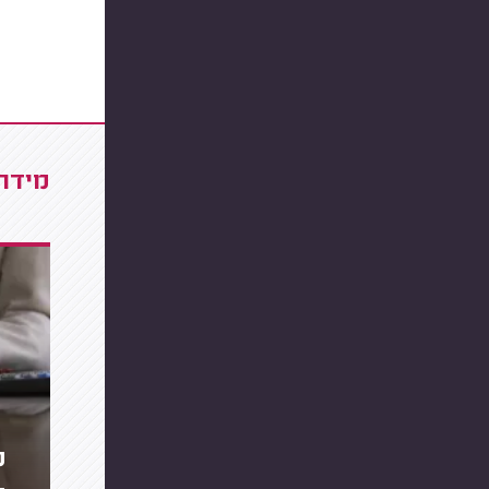
מידרג
מ