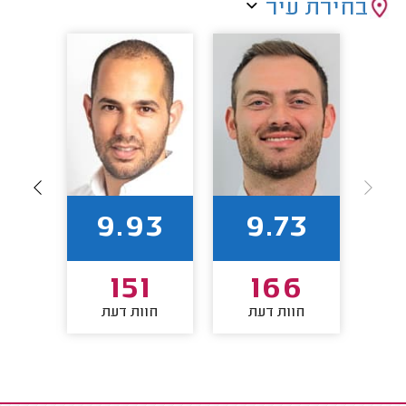
בחירת עיר
83
9.93
9.73
8
151
166
חוות דעת
חוות דעת
חו