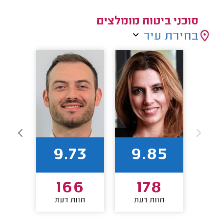
סוכני ביטוח מומלצים
בחירת עיר
93
9.73
9.85
1
166
178
חוות דעת
חוות דעת
חו