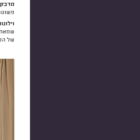
מדבקו
פשוטה,
וילונות
שמאחור
של הסל