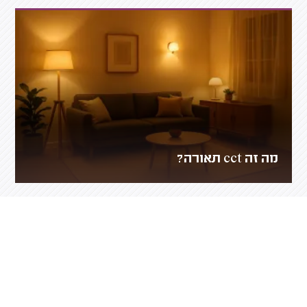
מה זה cct תאורה?