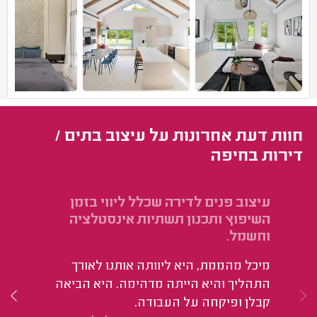
חוות דעת אחרונות על עיצוב בתים /
דירות בחיפה
עיצוב פנים לדירה שכלל ליווי בזמן
תכ
השיפוץ ותכנון תשתיות אינסטלציה
קי
וחשמל.
עז
בב
מיכל מהממת, היא ליוותה אותנו לאורך
הת
התהליך והיא הייתה מדהימה. היא הביאה
המ
קבלן ופיקחה על העבודה.