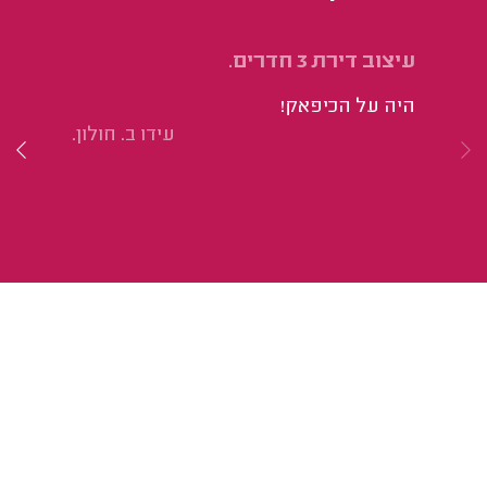
עיצוב דירת 3 חדרים.
יי
וה
היה על הכיפאק!
הי
עידו ב. חולון.